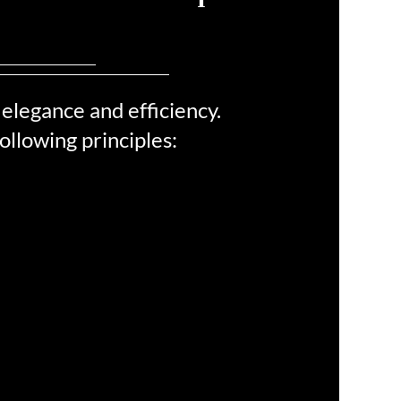
ina Kitchen Craft?
elegance and efficiency.
ollowing principles:
iempos de cocción más
rápidos
la construcción de acero inoxidable
ltiples capas y el diseño sellado, los
mentos se cocinan más rápido y de
ra más uniforme, lo que le permite
ahorrar tiempo en la cocina.