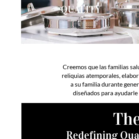
QUALITY
Creemos que las familias sal
reliquias atemporales, elabo
a su familia durante gene
diseñados para ayudarle 
The
Redefining Qua