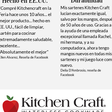
Durabilidad
Hecho en EE.UU.
Mis sartenes Kitchen Craft
"Compré Kitchencraft en la
lucían exactamente igual,
Feria hace unos 10 años... el
salvo por los mangos, despu
mejor producto... hecho en
de 50 años de uso. Gracias a
EE. UU., fácil de limpiar,
la ayuda de una empleada
sartén para cocinar
excepcional llamada Rachel,
extremadamente saludable,
mi hermana, y a su
excelente...
computadora, ahora tengo
"Absolutamente el mejor"
mangos nuevos en todas mis
Ellen Alvarez, Reseña de Facebook
sartenes y mi juego luce co
nuevo.
Delia D'Ambrosio, reseña de
Facebook