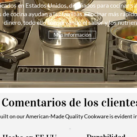
bricados en Estados Unidos, diseñados para cocinar si
 de cocina ayudan a las familias a cocinar más rápid
dinero, todo ello conservando el sabor y los nutrien
Más información
Comentarios de los cliente
uilt on our American-Made Quality Cookware is evident i