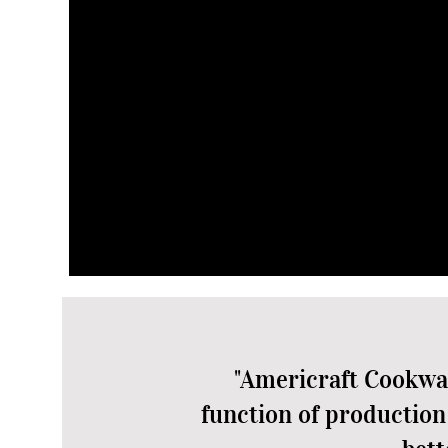
Sistema de cubierta
Seal
El diseño único de la cubierta c
retiene el calor y la humedad,
de manera uniforme y eficiente
"Americraft Cookwar
function of production 