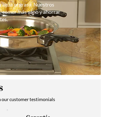
n agua ni grasa. Nuestros
o, comer más sano y ahorrar
tes.
s
n our customer testimonials