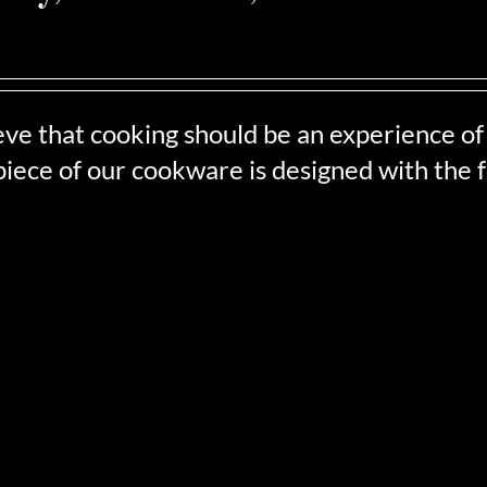
beneficios de los utensilios de coc
eve that cooking should be an experience of 
iece of our cookware is designed with the f
dos
Cocina sin agua
T
Cocina verduras y otros alimentos sin
añadir agua, conservando así más
. con
Con 
vitaminas, minerales, sabor y color. ¿El
ad.
de mú
resultado? Comidas más sanas y
, estos
ali
sabrosas.
sión a
mane