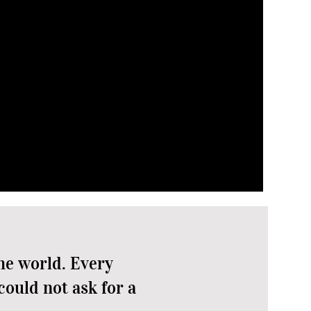
a sin grasa
ites añadidos. Disfrute de carnes
ugos naturales, lo que le ayudará a
s y colesterol sin sacrificar el sabor.
the world. Every
could not ask for a