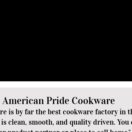
 de vapor Lock-
Cocin
No necesita grasas ni ace
sabrosas cocinadas en sus j
rea un sello de vapor que
reducir la ingesta de caloría
 cocinando los alimentos
 y conservando energía.
American Pride Cookware
e is by far the best cookware factory in 
is clean, smooth, and quality driven. You 