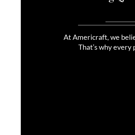
¿Cuáles son los 
At Americraft, we beli
That’s why every p
Calidad hecha en Esta
Unidos
Fabricados con orgullo en EE. UU
acero inoxidable de alta calid
Diseñados para durar toda la vida
utensilios de cocina son una inver
largo plazo para su cocina.