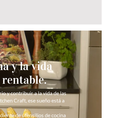
a y la vida
rentable.
o y contribuir a la vida de las
tchen Craft, ese sueño está a
diente de utensilios de cocina