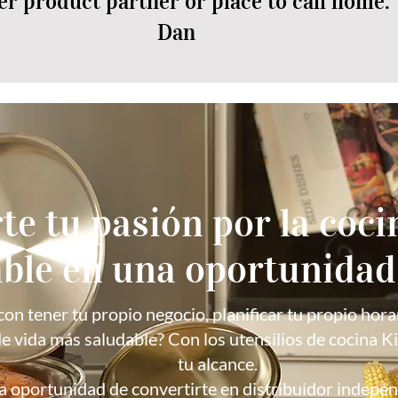
er product partner or place to call home."
Dan
te tu pasión por la cocin
ble en una oportunidad 
n tener tu propio negocio, planificar tu propio horari
e vida más saludable? Con los utensilios de cocina Ki
tu alcance.
la oportunidad de convertirte en distribuidor indepen