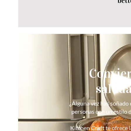
bett
Convier
saluda
¿Alguna vez has soñado co
personas con un estilo d
Kitchen Craft te ofrece 